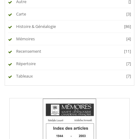
Autre
[]
Carte
[3]
Histoire & Généalogie
[86]
Mémoires
[4]
Recensement
[11]
Répertoire
[7]
Tableaux
[7]