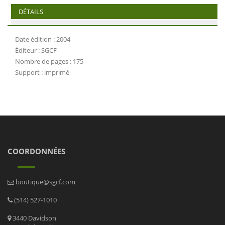
DÉTAILS
Date édition : 2004
Éditeur : SGCF
Nombre de pages : 175
Support : imprimé
COORDONNÉES
boutique@sgcf.com
(514) 527-1010
3440 Davidson