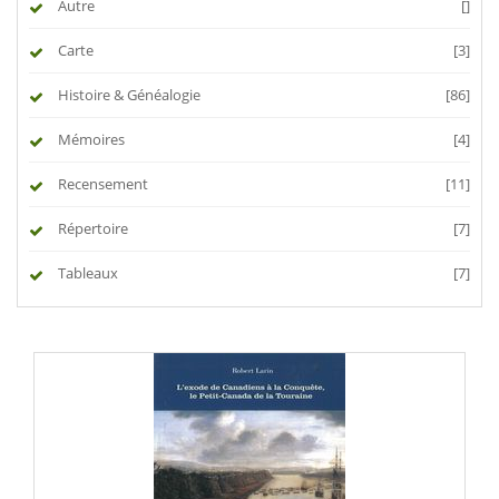
Autre
[]
Carte
[3]
Histoire & Généalogie
[86]
Mémoires
[4]
Recensement
[11]
Répertoire
[7]
Tableaux
[7]