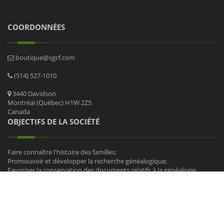
COORDONNÉES
boutique@sgcf.com
(514) 527-1010
3440 Davidson
Montréal (Québec) H1W 2Z5
Canada
OBJECTIFS DE LA SOCIÉTÉ
Faire connaître l'histoire des familles;
Promouvoir et développer la recherche généalogique;
Favoriser la conservation des documents relatifs à la généalogie.
© Copyrights
BOUTIQUE SGCF
2021. Tous droits réservés.