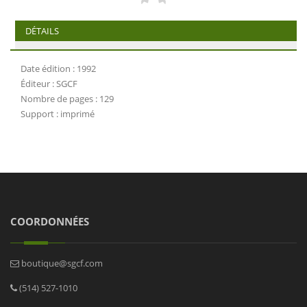
DÉTAILS
Date édition : 1992
Éditeur : SGCF
Nombre de pages : 129
Support : imprimé
COORDONNÉES
boutique@sgcf.com
(514) 527-1010