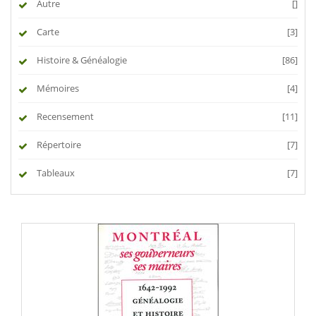
Autre
[]
Carte
[3]
Histoire & Généalogie
[86]
Mémoires
[4]
Recensement
[11]
Répertoire
[7]
Tableaux
[7]